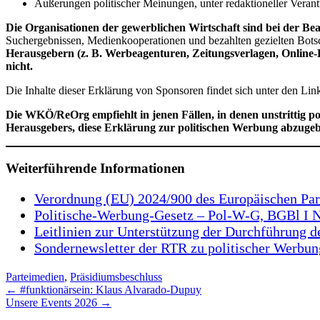
Äußerungen politischer Meinungen, unter redaktioneller Veran
Die Organisationen der gewerblichen Wirtschaft sind bei der Bea
Suchergebnissen, Medienkooperationen und bezahlten gezielten Bots
Herausgebern (z. B. Werbeagenturen, Zeitungsverlagen, Online-P
nicht.
Die Inhalte dieser Erklärung von Sponsoren findet sich unter den Lin
Die WKÖ/ReOrg empfiehlt in jenen Fällen, in denen unstrittig po
Herausgebers, diese Erklärung zur politischen Werbung abzugeb
Weiterführende Informationen
Verordnung (EU) 2024/900 des Europäischen Parl
Politische-Werbung-Gesetz – Pol-W-G, BGBl I 
Leitlinien zur Unterstützung der Durchführung 
Sondernewsletter der RTR zu politischer Werbun
Parteimedien
,
Präsidiumsbeschluss
Post
←
#funktionärsein: Klaus Alvarado-Dupuy
Unsere Events 2026
→
navigation