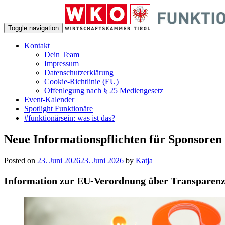
Toggle navigation
Kontakt
Dein Team
Impressum
Datenschutzerklärung
Cookie-Richtlinie (EU)
Offenlegung nach § 25 Mediengesetz
Event-Kalender
Spotlight Funktionäre
#funktionärsein: was ist das?
Neue Informationspflichten für Sponsoren
Posted on
23. Juni 2026
23. Juni 2026
by
Katja
Information zur EU-Verordnung über Transparenz