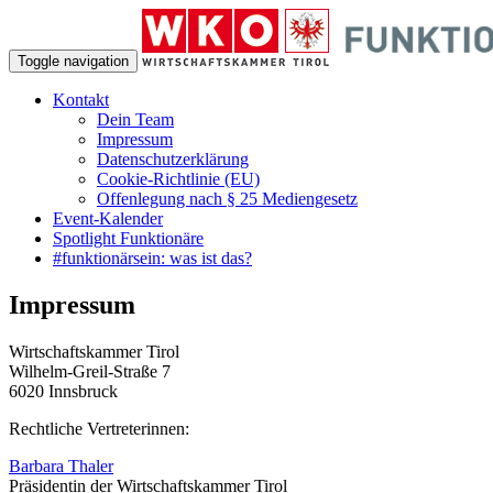
Toggle navigation
Kontakt
Dein Team
Impressum
Datenschutzerklärung
Cookie-Richtlinie (EU)
Offenlegung nach § 25 Mediengesetz
Event-Kalender
Spotlight Funktionäre
#funktionärsein: was ist das?
Impressum
Wirtschaftskammer Tirol
Wilhelm-Greil-Straße 7
6020 Innsbruck
Rechtliche Vertreterinnen:
Barbara Thaler
Präsidentin der Wirtschaftskammer Tirol