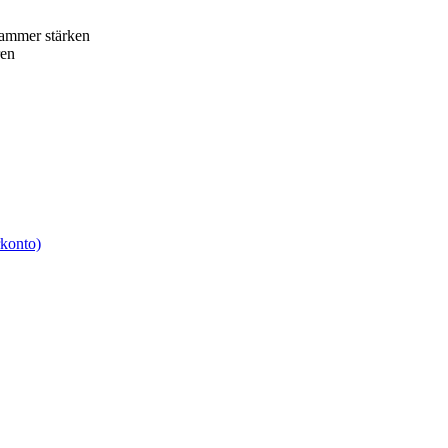
kammer stärken
ren
rkonto)