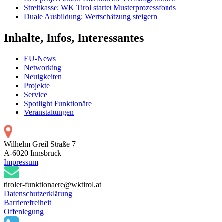
Streitkasse: WK Tirol startet Musterprozessfonds
Duale Ausbildung: Wertschätzung steigern
Inhalte, Infos, Interessantes
EU-News
Networking
Neuigkeiten
Projekte
Service
Spotlight Funktionäre
Veranstaltungen
Wilhelm Greil Straße 7
A-6020 Innsbruck
Impressum
tiroler-funktionaere@wktirol.at
Datenschutzerklärung
Barrierefreiheit
Offenlegung