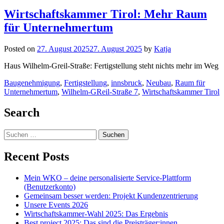
Wirtschaftskammer Tirol: Mehr Raum
für Unternehmertum
Posted on
27. August 2025
27. August 2025
by
Katja
Haus Wilhelm-Greil-Straße: Fertigstellung steht nichts mehr im Weg
Baugenehmigung
,
Fertigstellung
,
innsbruck
,
Neubau
,
Raum für
Unternehmertum
,
Wilhelm-GReil-Straße 7
,
Wirtschaftskammer Tirol
Posts
Search
navigation
Suchen
nach:
Recent Posts
Mein WKO – deine personalisierte Service-Plattform
(Benutzerkonto)
Gemeinsam besser werden: Projekt Kundenzentrierung
Unsere Events 2026
Wirtschaftskammer-Wahl 2025: Das Ergebnis
Best project 2025: Das sind die Preisträger:innen