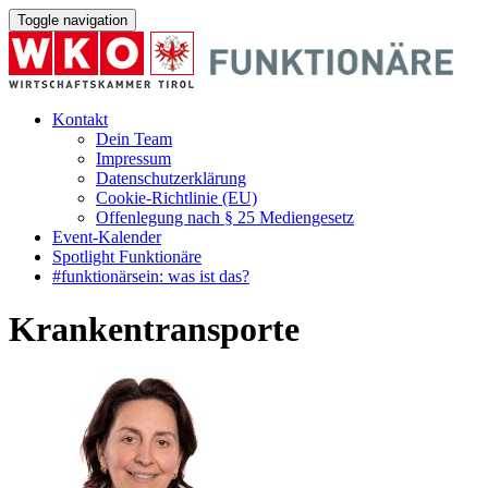
Toggle navigation
Kontakt
Dein Team
Impressum
Datenschutzerklärung
Cookie-Richtlinie (EU)
Offenlegung nach § 25 Mediengesetz
Event-Kalender
Spotlight Funktionäre
#funktionärsein: was ist das?
Krankentransporte