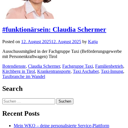
#funktionärsein: Claudia Schermer
Posted on
12. August 2025
12. August 2025
by
Katja
Ausschussmitglied in der Fachgruppe Taxi (Beförderungsgewerbe
mit Personenkraftwagen) Tirol
Botendienste
,
Claudia Schermer
,
Fachgruppe Taxi
,
Familienbetrieb
,
Kirchberg in Tirol
,
Krankentransporte
,
Taxi Aschaber
,
Taxi-Innung
,
Taxibranche im Wandel
Posts
Search
navigation
Suchen
nach:
Recent Posts
Mein WKO – deine personalisierte Service-Plattform