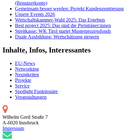
(Benutzerkonto)
Gemeinsam besser werden: Projekt Kundenzentrierung
Unsere Events 2026
Wirtschaftskammer-Wahl 2025: Das Ergebnis
Best project 2025: Das sind die Preisträger:innen
Streitkasse: WK Tirol startet Musterprozessfonds
Duale Ausbildung: Wertschätzung steigern
Inhalte, Infos, Interessantes
EU-News
Networking
Neuigkeiten
Projekte
Service
Spotlight Funktionäre
Veranstaltungen
Wilhelm Greil Straße 7
A-6020 Innsbruck
Impressum