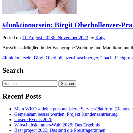
#funktionärsein: Birgit Oberhollenzer-Pr
Posted on
11. August 2023
6. November 2023
by
Katja
Ausschuss-Mitglied in der Fachgruppe Werbung und Marktkommunika
#funktionärsein
,
Birgit Oberhollenzer-Praschberger
,
Coach
,
Fachgrup
Posts
Search
navigation
Suchen
nach:
Recent Posts
Mein WKO – deine personalisierte Service-Plattform (Benutze
Gemeinsam besser werden: Projekt Kundenzentrierung
Unsere Events 2026
Wirtschaftskammer-Wahl 2025: Das Ergebnis
Best project 2025: Das sind die Preisträger:innen