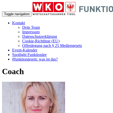
Toggle navigation
Kontakt
Dein Team
Impressum
Datenschutzerklärung
Cookie-Richtlinie (EU)
Offenlegung nach § 25 Mediengesetz
Event-Kalender
Spotlight Funktionäre
#funktionärsein: was ist das?
Coach