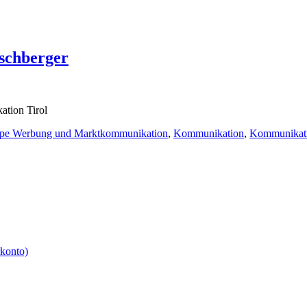
aschberger
tion Tirol
pe Werbung und Marktkommunikation
,
Kommunikation
,
Kommunikati
rkonto)