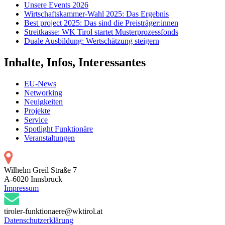
Unsere Events 2026
Wirtschaftskammer-Wahl 2025: Das Ergebnis
Best project 2025: Das sind die Preisträger:innen
Streitkasse: WK Tirol startet Musterprozessfonds
Duale Ausbildung: Wertschätzung steigern
Inhalte, Infos, Interessantes
EU-News
Networking
Neuigkeiten
Projekte
Service
Spotlight Funktionäre
Veranstaltungen
Wilhelm Greil Straße 7
A-6020 Innsbruck
Impressum
tiroler-funktionaere@wktirol.at
Datenschutzerklärung