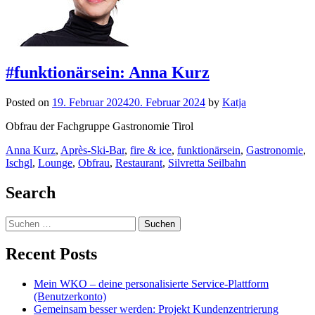
#funktionärsein: Anna Kurz
Posted on
19. Februar 2024
20. Februar 2024
by
Katja
Obfrau der Fachgruppe Gastronomie Tirol
Anna Kurz
,
Après-Ski-Bar
,
fire & ice
,
funktionärsein
,
Gastronomie
,
Ischgl
,
Lounge
,
Obfrau
,
Restaurant
,
Silvretta Seilbahn
Posts
Search
navigation
Suchen
nach:
Recent Posts
Mein WKO – deine personalisierte Service-Plattform
(Benutzerkonto)
Gemeinsam besser werden: Projekt Kundenzentrierung