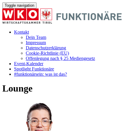
Toggle navigation
Kontakt
Dein Team
Impressum
Datenschutzerklärung
Cookie-Richtlinie (EU)
Offenlegung nach § 25 Mediengesetz
Event-Kalender
Spotlight Funktionäre
#funktionärsein: was ist das?
Lounge