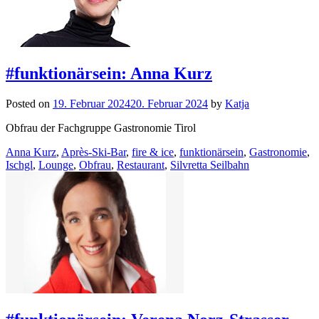
#funktionärsein: Anna Kurz
Posted on
19. Februar 2024
20. Februar 2024
by
Katja
Obfrau der Fachgruppe Gastronomie Tirol
Anna Kurz
,
Après-Ski-Bar
,
fire & ice
,
funktionärsein
,
Gastronomie
,
Ischgl
,
Lounge
,
Obfrau
,
Restaurant
,
Silvretta Seilbahn