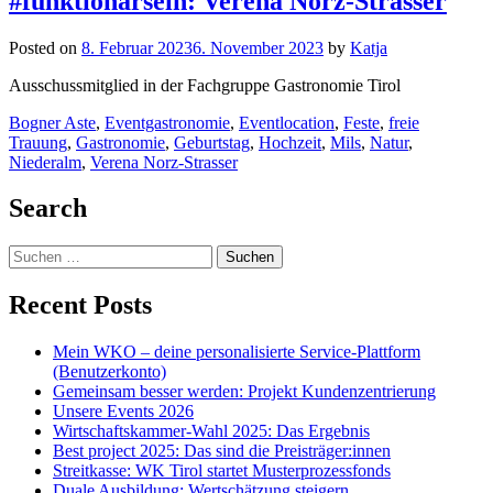
#funktionärsein: Verena Norz-Strasser
Posted on
8. Februar 2023
6. November 2023
by
Katja
Ausschussmitglied in der Fachgruppe Gastronomie Tirol
Bogner Aste
,
Eventgastronomie
,
Eventlocation
,
Feste
,
freie
Trauung
,
Gastronomie
,
Geburtstag
,
Hochzeit
,
Mils
,
Natur
,
Niederalm
,
Verena Norz-Strasser
Posts
Search
navigation
Suchen
nach:
Recent Posts
Mein WKO – deine personalisierte Service-Plattform
(Benutzerkonto)
Gemeinsam besser werden: Projekt Kundenzentrierung
Unsere Events 2026
Wirtschaftskammer-Wahl 2025: Das Ergebnis
Best project 2025: Das sind die Preisträger:innen
Streitkasse: WK Tirol startet Musterprozessfonds
Duale Ausbildung: Wertschätzung steigern