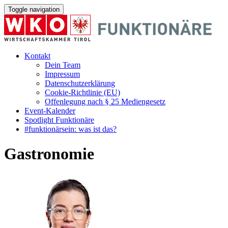
Toggle navigation
Kontakt
Dein Team
Impressum
Datenschutzerklärung
Cookie-Richtlinie (EU)
Offenlegung nach § 25 Mediengesetz
Event-Kalender
Spotlight Funktionäre
#funktionärsein: was ist das?
Gastronomie